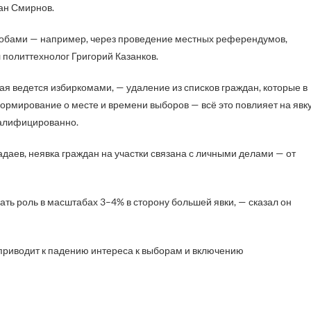
ан Смирнов.
особами — например, через проведение местных референдумов,
 политтехнолог Григорий Казанков.
ая ведется избиркомами, — удаление из списков граждан, которые в
ормирование о месте и времени выборов — всё это повлияет на явку
валифицированно.
адаев, неявка граждан на участки связана с личными делами — от
ь роль в масштабах 3–4% в сторону большей явки, — сказал он
 приводит к падению интереса к выборам и включению