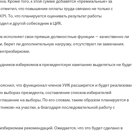
она. Кроме того, к этой сумме добавятся «премиальные» за
 отметил, что повышение оплаты труда связано не только с
PI. То, что планируется оценивать результат работы
дил и другой собеседник в ЦИК.
дник исполняет свои прямые должностные функции — качественно ли
, берет ли дополнительную нагрузку, отсутствуют ли замечания.
Центризбиркоме.
рудников избиркомов в президентскую кампанию выделяться не будет
пояснил, что функционал членов УИК расширится и будет реализова
х выборах президента, составление списков избирателей
глашение на выборы. По его словам, таким образом планируется в
тников» на участки, а благодаря последовательной работу с
збиркомам рекомендаций. Ожидается, что это будет сделано в