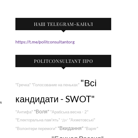
НАШ TELEGRAM-КАНАЛ
https://t.me/politconsultantorg
POLITCONSULTANT ПРО
"Всі
"Гречка"
"Голосование на пеньках"
кандидати - SWOT"
я
"Воля"
"Антифа"
"Арабська весна - 2"
"Електоральна пам'ять"
"Ахметовські"
"Дія"
"Вкидання"
"Волонтери перемоги"
"Варяг"