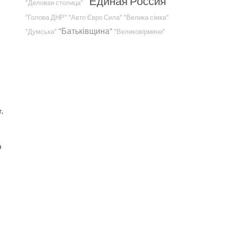
"Единая Россия"
"Деловая столица"
"Голова ДНР"
"Авто Євро Сила"
"Велика сімка"
"Батьківщина"
"Думська"
"Великовірмени"
,
н