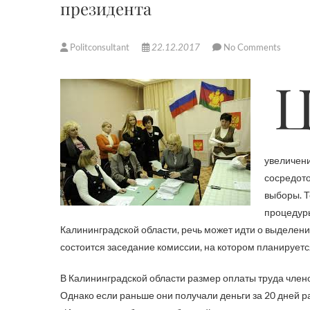
президента
Politconsultant
22.12.2017
No Comments
Центральная избирательная комиссия повыси
увеличени
сосредото
выборы. Т
процедуры
Калининградской области, речь может идти о выделен
состоится заседание комиссии, на котором планируется
В Калининградской области размер оплаты труда членов
Однако если раньше они получали деньги за 20 дней ра