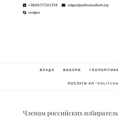
Skip
+38(067)7261358
volgov@politconsultant.org
to
nvolgov
content
ВЛАДА
ВИБОРИ
ГЕОПОЛІТИК
ПОСЛУГИ АП “POLITCO
Членам российских избиратель