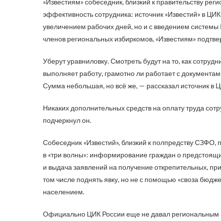
«Известиям» собеседник, близкий к правительству реги
эффективность сотрудника: источник «Известий» в ЦИК
увеличением рабочих дней, но и с введением системы K
членов региональных избиркомов, «Известиям» подтвер
Уберут уравниловку. Смотреть будут на то, как сотру
выполняет работу, грамотно ли работает с документами
Сумма небольшая, но всё же, — рассказал источник в 
Никаких дополнительных средств на оплату труда сот
подчеркнул он.
Собеседник «Известий», близкий к полпредству СЗФО, 
в «три волны»: информирование граждан о предстоящи
и выдача заявлений на получение открепительных, при
том числе поднять явку, но не с помощью «своза бюдже
населением.
Официально ЦИК России еще не давал региональным и