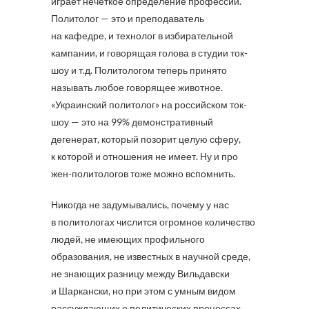
играет нечеткое определение профессии.
Политолог — это и преподаватель
на кафедре, и технолог в избирательной
кампании, и говорящая голова в студии ток-
шоу и т.д. Политологом теперь принято
называть любое говорящее животное.
«Украинский политолог» на российском ток-
шоу — это на 99% демонстративный
дегенерат, который позорит целую сферу,
к которой и отношения не имеет. Ну и про
жен-политологов тоже можно вспомнить.
Никогда не задумывались, почему у нас
в политологах числится огромное количество
людей, не имеющих профильного
образования, не известных в научной среде,
не знающих разницу между Вильдавски
и Шаркански, но при этом с умным видом
рассуждающих о политических процессах