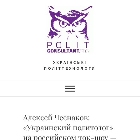
Skip
to
content
УКРАЇНСЬКІ
ПОЛІТТЕХНОЛОГИ
Алексей Чеснаков:
«Украинский политолог»
на российском ток-шоу —