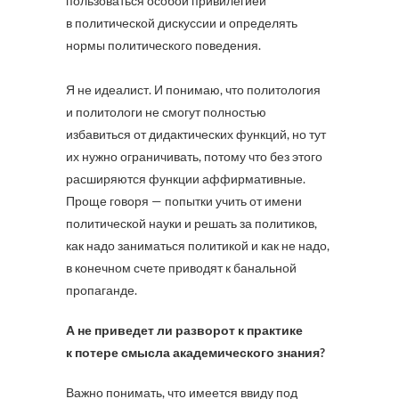
пользоваться особой привилегией
в политической дискуссии и определять
нормы политического поведения.
Я не идеалист. И понимаю, что политология
и политологи не смогут полностью
избавиться от дидактических функций, но тут
их нужно ограничивать, потому что без этого
расширяются функции аффирмативные.
Проще говоря — попытки учить от имени
политической науки и решать за политиков,
как надо заниматься политикой и как не надо,
в конечном счете приводят к банальной
пропаганде.
А не приведет ли разворот к практике
к потере смысла академического знания?
Важно понимать, что имеется ввиду под