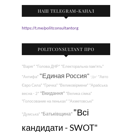
НАШ TELEGRAM-КАНАЛ
https://t.me/politconsultantorg
POLITCONSULTANT ПРО
"Варяг"
"Голова ДНР"
"Електоральна пам'ять"
"Единая Россия"
"Антифа"
"Авто
"Дія"
Євро Сила"
"Гречка"
"Великовірмени"
"Арабська
"Вкидання"
весна - 2"
"Велика сімка"
"Голосование на пеньках"
"Ахметовські"
"Всі
"Батьківщина"
"Думська"
кандидати - SWOT"