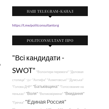
НАШ TELEGRAM-КАНАЛ
https://t.me/politconsultantorg
POLITCONSULTANT ПРО
"Всі кандидати -
я
SWOT"
"Волонтери перемоги"
"Деловая
столица"
"Антифа"
"Ахметовські"
"Думська"
"Дія"
"Батьківщина"
"Голова ДНР"
"Голосование на
"Воля"
"Вкидання"
пеньках"
"Великовірмени"
"Единая Россия"
"Гречка"