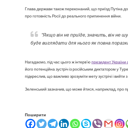
Глава держави також переконаний, що приїзд Путіна до 
про готовність Росії до реального припинення війни.
“Якщо він не приїде, значить, він не шукає політичної перемоги… Якщо Путін не приїде, це
буде виглядати для нього як повна поразка
Нагадаємо, під час цього ж інтерв’ю
президент України о
його потенційна зустріч із російським диктатором у Ту
підкреслив, що важливо зрозуміти мету зустрічі і вийти 
Зеленський зазначив, що може йтися, наприклад, про п
Поширити