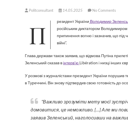
Politconsultant
14.05.2025
No Comments
Президент України
Володимир Зеленсь
російським диктатором Володимиром П
припинення вогню і зазначив, що під 
війні”.
Глава держави також заявив, що відмова Путіна прилет
Зеленський сказав в
інтерв’ю
Libération і низці інших є
У розмові з журналістами президент України порушив те
в Туреччині. Він знову підтвердив свою готовність до ос
“Важливо зрозуміти мету моєї зустрічі з Путіним. Ми з ним не можемо зараз у всьому
домовитися, це неможливо. […] Але ми пови
заявив Зеленський, наголосивши на важли