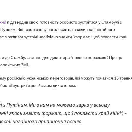
кий
підтвердив свою готовність особисто зустрітися у Стамбулі з
утіним. Він також знову наголосив на важливості негайного
час можливої зустрічі необхідно знайти “формат, щоб покласти край
іти до Стамбула стане для диктатора “повною поразкою”. Про це
вропейських ЗМІ.
му російсько-українських переговорів, які можуть початися 15 травн
обистої зустрічі з російським диктатором.
нні якось знайти формат, щоб покласти край війні”, –
вості негайного припинення вогню.