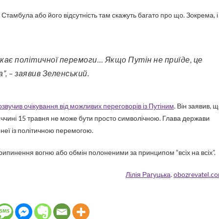
Стамбула або його відсутність там скажуть багато про що. Зокрема, і
”, – заявив Зеленський.
звучив очікування від можливих переговорів із Путіним
. Він заявив, 
реччині 15 травня не може бути просто символічною. Глава держави
з неї із політичною перемогою.
рипинення вогню або обмін полоненими за принципом “всіх на всіх”.
Лілія Рагуцька
.
obozrevatel.c