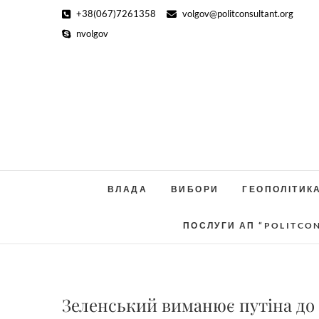
Skip
+38(067)7261358
volgov@politconsultant.org
to
nvolgov
content
ВЛАДА
ВИБОРИ
ГЕОПОЛІТИК
ПОСЛУГИ АП “POLITCO
Зеленський виманює путіна до