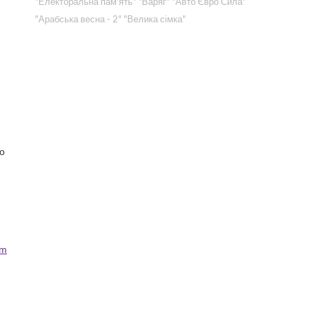
"Електоральна пам'ять"
"Варяг"
"Авто Євро Сила"
"Арабська весна - 2"
"Велика сімка"
що
om