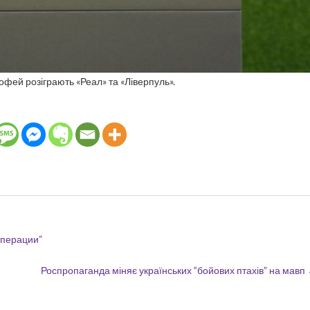
рофей розіграють «Реал» та «Ліверпуль».
операции”
Роспропаганда міняє українських “бойових птахів” на мавп