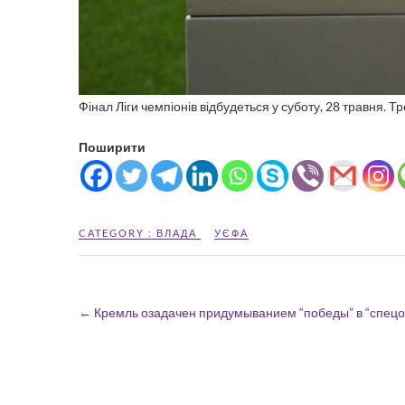
Фінал Ліги чемпіонів відбудеться у суботу, 28 травня. Т
Поширити
CATEGORY :
ВЛАДА
УЄФА
←
Кремль озадачен придумыванием “победы” в “спец