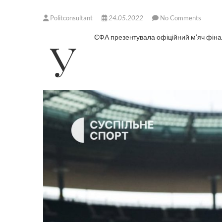
Politconsultant
24.05.2022
No Comments
УЄФА презентувала офіційний м’яч фінал