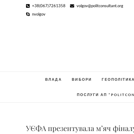
Skip
+38(067)7261358
volgov@politconsultant.org
to
nvolgov
content
ВЛАДА
ВИБОРИ
ГЕОПОЛІТИК
ПОСЛУГИ АП “POLITCO
УЄФА презентувала м’яч фіналу