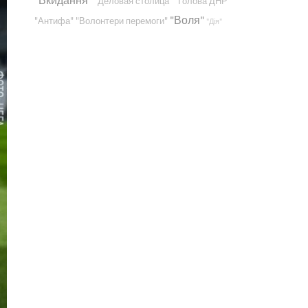
"Деловая столица"
"Голова ДНР"
"Воля"
"Антифа"
"Волонтери перемоги"
"Дія"