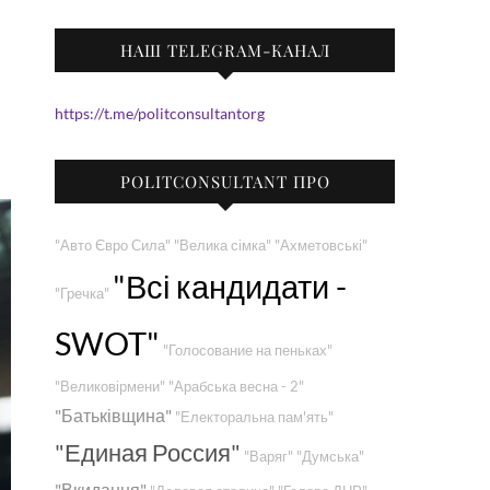
НАШ TELEGRAM-КАНАЛ
https://t.me/politconsultantorg
POLITCONSULTANT ПРО
"Авто Євро Сила"
"Велика сімка"
"Ахметовські"
"Всі кандидати -
"Гречка"
SWOT"
"Голосование на пеньках"
"Великовірмени"
"Арабська весна - 2"
"Батьківщина"
"Електоральна пам'ять"
"Единая Россия"
"Варяг"
"Думська"
"Вкидання"