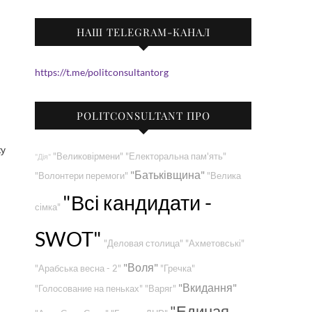
НАШ TELEGRAM-КАНАЛ
https://t.me/politconsultantorg
POLITCONSULTANT ПРО
ку
"Великовірмени"
"Електоральна пам'ять"
"Дія"
"Батьківщина"
"Волонтери перемоги"
"Велика
"Всі кандидати -
сімка"
SWOT"
"Деловая столица"
"Ахметовські"
"Воля"
"Арабська весна - 2"
"Гречка"
"Вкидання"
"Голосование на пеньках"
"Варяг"
"Единая