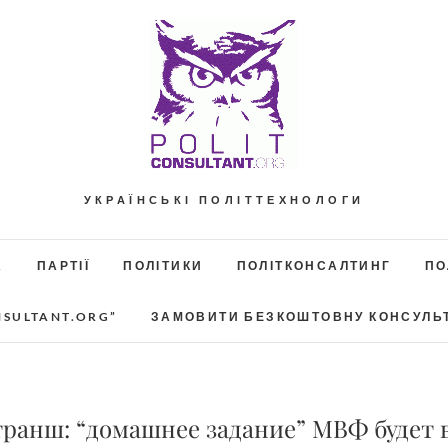
УКРАЇНСЬКІ ПОЛІТТЕХНОЛОГИ
А
ПАРТІЇ
ПОЛІТИКИ
ПОЛІТКОНСАЛТИНГ
ПО
NSULTANT.ORG”
ЗАМОВИТИ БЕЗКОШТОВНУ КОНСУЛЬ
транш: “домашнее задание” МВФ будет