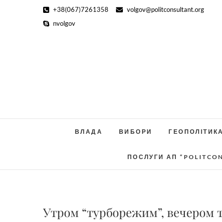
Skip
+38(067)7261358
volgov@politconsultant.org
to
nvolgov
content
ВЛАДА
ВИБОРИ
ГЕОПОЛІТИК
ПОСЛУГИ АП “POLITCO
Утром “турборежим”, вечером 