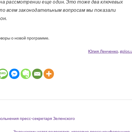
 на рассмотрении еще один. Это тоже два ключевых
 по всем законодательным вопросам мы показали
он.
оворы о новой программе.
Юлия Ленченко
.
golos.
вольнения пресс-секретаря Зеленского
Зеленскому хотят подпортить итоговую пресс-конференцию