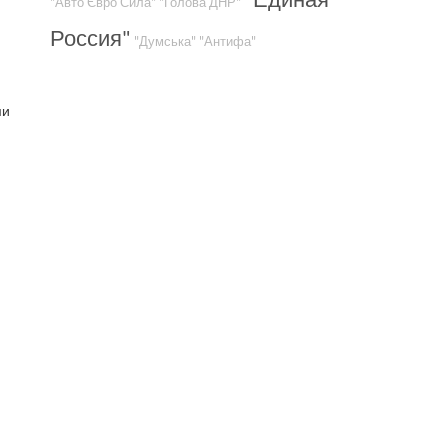
"Авто Євро Сила"
"Голова ДНР"
Россия"
"Думська"
"Антифа"
ми