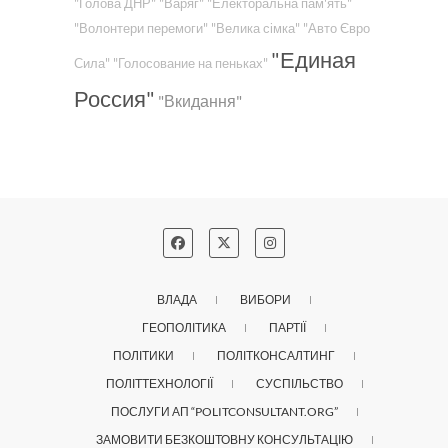
"Голова ДНР"
"Варяг"
"Електоральна пам'ять"
"Волонтери перемоги"
"Велика сімка"
"Авто Євро
"Единая
Сила"
"Голосование на пеньках"
Россия"
"Вкидання"
ВЛАДА
ВИБОРИ
ГЕОПОЛІТИКА
ПАРТІЇ
ПОЛІТИКИ
ПОЛІТКОНСАЛТИНГ
ПОЛІТТЕХНОЛОГІЇ
СУСПІЛЬСТВО
ПОСЛУГИ АП “POLITCONSULTANT.ORG”
ЗАМОВИТИ БЕЗКОШТОВНУ КОНСУЛЬТАЦІЮ