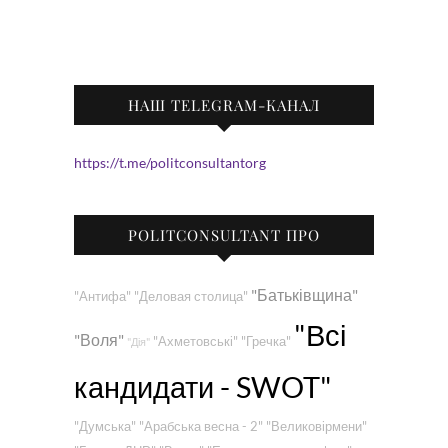
НАШ TELEGRAM-КАНАЛ
https://t.me/politconsultantorg
POLITCONSULTANT ПРО
"Батьківщина"
"Антифа"
"Деловая столица"
"Всі
"Воля"
"Ахметовські"
"Гречка"
"Дія"
кандидати - SWOT"
"Думська"
"Арабська весна - 2"
"Великовірмени"