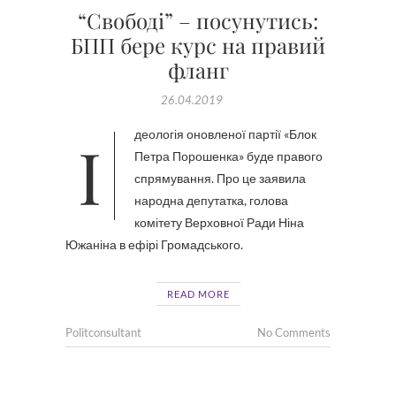
“Свободі” – посунутись:
БПП бере курс на правий
фланг
26.04.2019
Ідеологія оновленої партії «Блок
Петра Порошенка» буде правого
спрямування. Про це заявила
народна депутатка, голова
комітету Верховної Ради Ніна
Южаніна в ефірі Громадського.
READ MORE
Politconsultant
No Comments