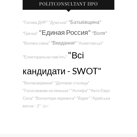
POLITCONSULTANT ПРО
"Батьківщина"
"Голова ДНР"
"Думська"
"Единая Россия"
"Воля"
"Гречка"
"Вкидання"
"Велика сімка"
"Ахметовські"
"Всі
"Електоральна пам'ять"
кандидати - SWOT"
"Великовірмени"
"Деловая столица"
"Голосование на пеньках"
"Антифа"
"Авто Євро
Сила"
"Волонтери перемоги"
"Варяг"
"Арабська
весна - 2"
"Дія"