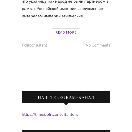
что украинцы как народ не были партнером в
рамках Российской империи, а служившие
интересам империи этнические…
READ MORE
Politconsultant
No Comments
НАШ TELEGRAM-КАНАЛ
https://t.me/politconsultantorg