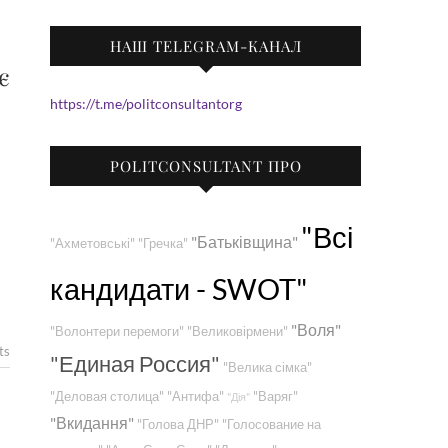
НАШ TELEGRAM-КАНАЛ
є
https://t.me/politconsultantorg
POLITCONSULTANT ПРО
"Всі
"Батьківщина"
"Ахметовські"
"Гречка"
кандидати - SWOT"
"Воля"
"Волонтери перемоги"
"Великовірмени"
ts
"Единая Россия"
"Велика сімка"
"Деловая столица"
"Антифа"
"Варяг"
"Дія"
"Вкидання"
"Голова ДНР"
"Голосование на