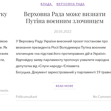
ВЛАДА
ВЕРХОВНА РАДА
тку
Верховна Рада може визнати
Путіна воєнним злочинцем
20.05.2022
лікою
У Верховну Раду України внесений проєкт постанови про
и. Як
визнання президента Росії Володимира Путіна воєнним
езняк
злочинцем «на підставі його протиправних дій в Україні».
ти,
Відповідну заяву парламенту пропонує ухвалити народна
депутатка від «Слуги народу» Єлізавета
Богуцька. Документ зареєстрований у парламенті 19 травн
READ MORE
ments
Politconsultant
No Commen