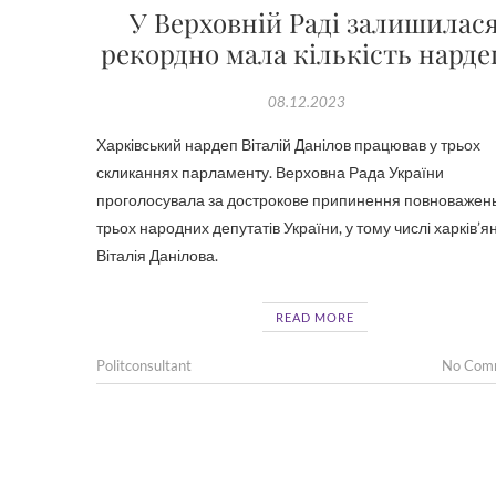
У Верховній Раді залишилас
рекордно мала кількість нарде
08.12.2023
Харківський нардеп Віталій Данілов працював у трьох
скликаннях парламенту. Верховна Рада України
проголосувала за дострокове припинення повноважен
трьох народних депутатів України, у тому числі харків’я
Віталія Данілова.
READ MORE
Politconsultant
No Com