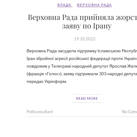
ВЛАДА
ВЕРХОВНА РАДА
Верховна Рада прийняла жорс
заяву по Ірану
19.10.2022
Верховна Рада засудила підтримку Ісламською Респуб
Іран збройної агресії російської федерації проти Україн
повідомив у Телеграмі народний депутат Ярослав Жел
(фракція «Голос»), заяву підтримали 303 народні депута
передає Укрінформ.
READ MORE
Politconsultant
No Com