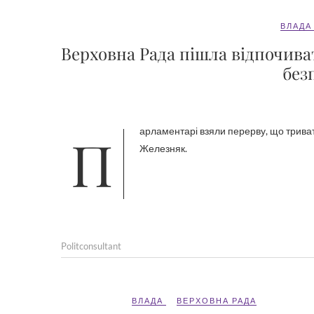
ВЛАДА
Верховна Рада пішла відпочива
без
Парламентарі взяли перерву, що триватиме чотири тижні. Про це оголосив народний депутат Ярослав
Железняк.
Politconsultant
ВЛАДА
ВЕРХОВНА РАДА