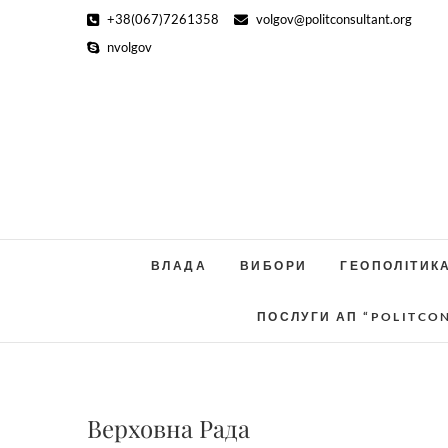
Skip
+38(067)7261358
volgov@politconsultant.org
to
nvolgov
content
ВЛАДА
ВИБОРИ
ГЕОПОЛІТИК
ПОСЛУГИ АП “POLITCO
Верховна Рада