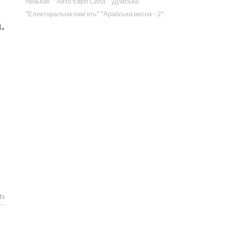
пеньках"
"Авто Євро Сила"
"Думська"
"Електоральна пам'ять"
"Арабська весна - 2"
.
ts