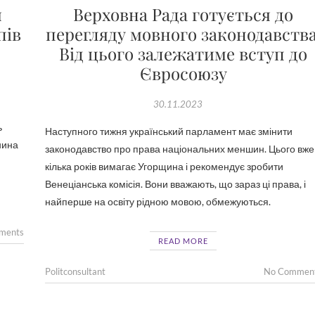
я
Верховна Рада готується до
пів
перегляду мовного законодавства
Від цього залежатиме вступ до
Євросоюзу
30.11.2023
ь
Наступного тижня український парламент має змінити
нина
законодавство про права національних меншин. Цього вже
кілька років вимагає Угорщина і рекомендує зробити
Венеціанська комісія. Вони вважають, що зараз ці права, і
найперше на освіту рідною мовою, обмежуються.
ments
READ MORE
Politconsultant
No Commen