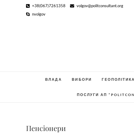
Skip
+38(067)7261358
volgov@politconsultant.org
to
nvolgov
content
ВЛАДА
ВИБОРИ
ГЕОПОЛІТИК
ПОСЛУГИ АП “POLITCO
Пенсіонери