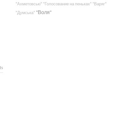
"Ахметовські"
"Голосование на пеньках"
"Варяг"
"Воля"
"Думська"
ts