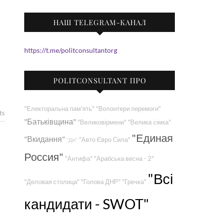
НАШ TELEGRAM-КАНАЛ
https://t.me/politconsultantorg
POLITCONSULTANT ПРО
"Електоральна пам'ять"
"Волонтери перемоги"
ts
"Батьківщина"
"Великовірмени"
"Велика сімка"
"Единая
"Вкидання"
"Авто Євро Сила"
"Дія"
Россия"
"Антифа"
"Арабська весна - 2"
"Всі
"Деловая столица"
"Голова ДНР"
"Гречка"
кандидати - SWOT"