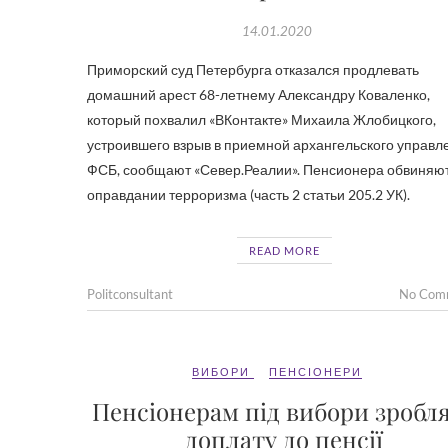
14.01.2020
Приморский суд Петербурга отказался продлевать
домашний арест 68-летнему Александру Коваленко,
который похвалил «ВКонтакте» Михаила Жлобицкого,
устроившего взрыв в приемной архангельского управл
ФСБ, сообщают «Север.Реалии». Пенсионера обвиняют
оправдании терроризма (часть 2 статьи 205.2 УК).
READ MORE
Politconsultant
No Com
ВИБОРИ
ПЕНСІОНЕРИ
Пенсіонерам під вибори зробл
доплату до пенсії