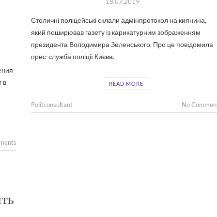
18.07.2019
Столичні поліцейські склали адмінпротокол на киянина,
який поширював газету із карикатурним зображенням
президента Володимира Зеленського. Про це повідомила
прес-служба поліції Києва.
ения
 в
READ MORE
Politconsultant
No Commen
ments
ять