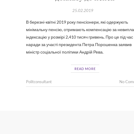
25.02.2019
В березні-квітні 2019 року пенсіонери, які одержують
мінімальну пенсію, отримають компенсацію за невипл
індексацію у розмірі 2,410 тисяч гривень. Про це під час
наради за участі президента Петра Порошенка заявив
міністр соціальної політики Андрій Рева.
READ MORE
Politconsultant
No Com