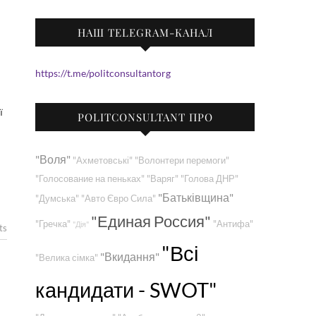
НАШ TELEGRAM-КАНАЛ
https://t.me/politconsultantorg
POLITCONSULTANT ПРО
"Воля"
"Ахметовські"
"Волонтери перемоги"
"Голосование на пеньках"
"Варяг"
"Голова ДНР"
"Батьківщина"
"Думська"
"Авто Євро Сила"
"Единая Россия"
"Гречка"
"Антифа"
"Дія"
ts
"Всі
"Вкидання"
"Велика сімка"
кандидати - SWOT"