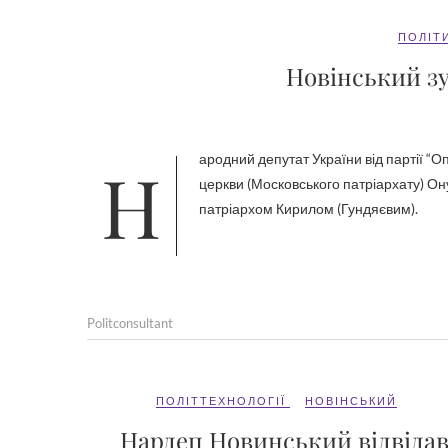
ПОЛІТ
Новінський зу
Народний депутат України від партії “Опозиційний блок” Вадим Новинський і голова Української православної
церкви (Московського патріархату) Ону
патріархом Кирилом (Гундяєвим).
Politconsultant
ПОЛІТТЕХНОЛОГІЇ
НОВІНСЬКИЙ
Нардеп Новинський відвіда