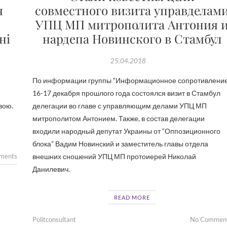
я
совместного визита управделам
УПЦ МП митрополита Антония 
ні
нардепа Новинского в Стамбул
25.04.2018
По информации группы “Информационное сопротивление
16-17 декабря прошлого года состоялся визит в Стамбул
вою.
делегации во главе с управляющим делами УПЦ МП
митрополитом Антонием. Также, в состав делегации
входили народный депутат Украины от “Оппозиционного
блока” Вадим Новинский и заместитель главы отдела
ments
внешних сношений УПЦ МП протоиерей Николай
Данилевич.
READ MORE
Politconsultant
No Commen