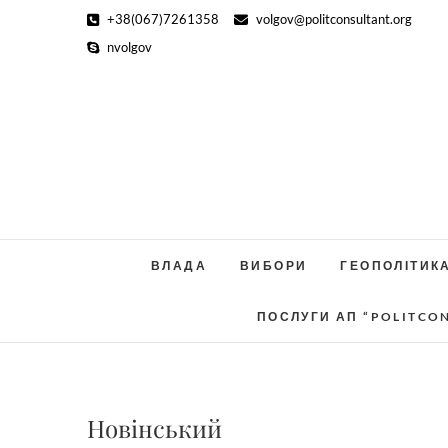
Skip
+38(067)7261358
volgov@politconsultant.org
to
nvolgov
content
ВЛАДА
ВИБОРИ
ГЕОПОЛІТИК
ПОСЛУГИ АП “POLITCO
Новінський