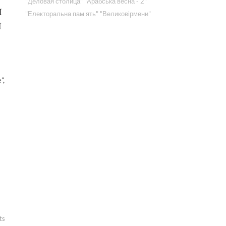
"Деловая столица"
"Арабська весна - 2"
и
"Електоральна пам'ять"
"Великовірмени"
и
”,
ts