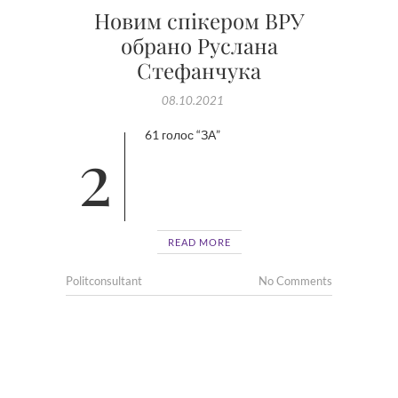
Новим спікером ВРУ
обрано Руслана
Стефанчука
08.10.2021
261 голос “ЗА”
READ MORE
Politconsultant
No Comments