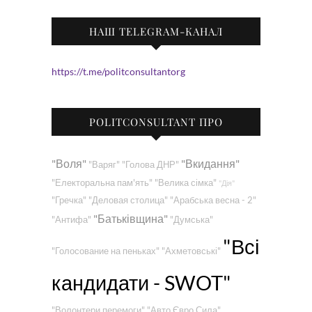
НАШ TELEGRAM-КАНАЛ
https://t.me/politconsultantorg
POLITCONSULTANT ПРО
"Воля"
"Вкидання"
"Варяг"
"Голова ДНР"
"Електоральна пам'ять"
"Велика сімка"
"Дія"
"Гречка"
"Деловая столица"
"Арабська весна - 2"
"Батьківщина"
"Антифа"
"Думська"
"Всі
"Голосование на пеньках"
"Ахметовські"
кандидати - SWOT"
"Волонтери перемоги"
"Авто Євро Сила"