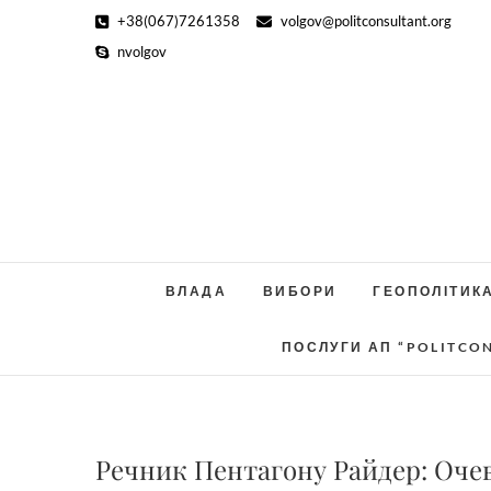
Skip
+38(067)7261358
volgov@politconsultant.org
to
nvolgov
content
ВЛАДА
ВИБОРИ
ГЕОПОЛІТИК
ПОСЛУГИ АП “POLITCO
Речник Пентагону Райдер: Оче