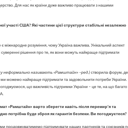
 лідерство. Для нас як країни дуже важливо працювати з нашими
ї участі США? Які частини цієї структури стабільні незалежно
е є міжнародне розуміння, чому Україна важлива. Унікальний аспект
сні суверенні рішення про те, як вони можуть найкраще підтримати
яку неформально називають «Рамштайн» –ред.)
створила форум, де
як ми можемо найкраще підтримати та задовольнити потреби України. 
погоджуємося, що важливість підтримки України – це те, на що багато
А.
мат «Рамштайн» варто зберегти навіть після перемирʼя та
одно потрібна буде зброя як гарантія безпеки. Ви погоджуєтеся?
, ми продовжуватимемо підтримувати наших партнерів та союзників п