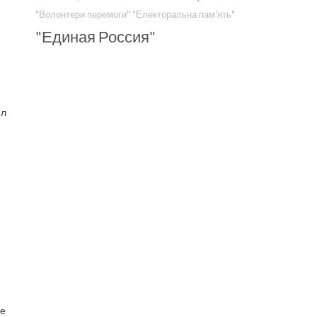
"Волонтери перемоги"
"Електоральна пам'ять"
"Единая Россия"
ил
ле