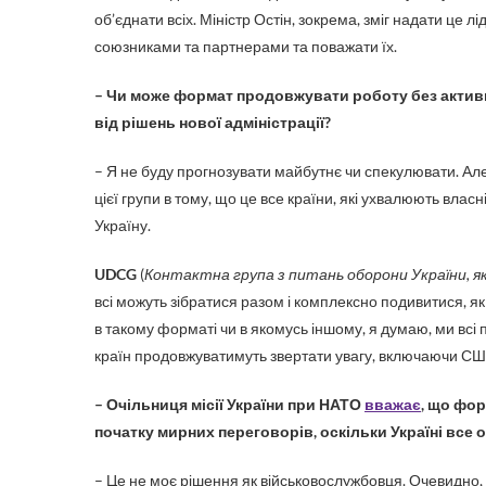
об’єднати всіх. Міністр Остін, зокрема, зміг надати це
союзниками та партнерами та поважати їх.
– Чи може формат продовжувати роботу без активно
від рішень нової адміністрації?
– Я не буду прогнозувати майбутнє чи спекулювати. Ал
цієї групи в тому, що це все країни, які ухвалюють вла
Україну.
UDCG
(
Контактна група з питань оборони України, 
всі можуть зібратися разом і комплексно подивитися, 
в такому форматі чи в якомусь іншому, я думаю, ми всі 
країн продовжуватимуть звертати увагу, включаючи СШ
– Очільниця місії України при НАТО
вважає
, що фор
початку мирних переговорів, оскільки Україні все 
– Це не моє рішення як військовослужбовця. Очевидно