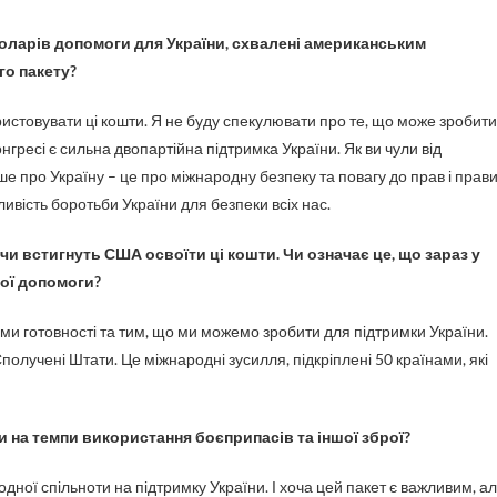
оларів допомоги для України, схвалені американським
го пакету?
истовувати ці кошти. Я не буду спекулювати про те, що може зробити
гресі є сильна двопартійна підтримка України. Як ви чули від
ше про Україну – це про міжнародну безпеку та повагу до прав і прав
вість боротьби України для безпеки всіх нас.
чи встигнуть США освоїти ці кошти. Чи означає це, що зараз у
ої допомоги?
и готовності та тим, що ми можемо зробити для підтримки України.
получені Штати. Це міжнародні зусилля, підкріплені 50 країнами, які
и на темпи використання боєприпасів та іншої зброї?
дної спільноти на підтримку України. І хоча цей пакет є важливим, а