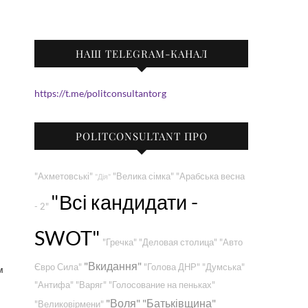
НАШ TELEGRAM-КАНАЛ
https://t.me/politconsultantorg
POLITCONSULTANT ПРО
"Ахметовські"
"Велика сімка"
"Арабська весна
"Дія"
"Всі кандидати -
- 2"
SWOT"
"Гречка"
"Деловая столица"
"Авто
"Вкидання"
Євро Сила"
"Голова ДНР"
"Думська"
м
"Антифа"
"Варяг"
"Голосование на пеньках"
"Воля"
"Батьківщина"
"Великовірмени"