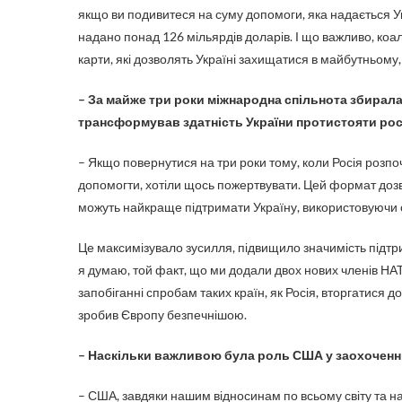
якщо ви подивитеся на суму допомоги, яка надається Ук
надано понад 126 мільярдів доларів. І що важливо, коа
карти, які дозволять Україні захищатися в майбутньому,
– За майже три роки міжнародна спільнота збирала
трансформував здатність України протистояти росі
– Якщо повернутися на три роки тому, коли Росія розпо
допомогти, хотіли щось пожертвувати. Цей формат дозв
можуть найкраще підтримати Україну, використовуючи св
Це максимізувало зусилля, підвищило значимість підтри
я думаю, той факт, що ми додали двох нових членів НАТ
запобіганні спробам таких країн, як Росія, вторгатися 
зробив Європу безпечнішою.
– Наскільки важливою була роль США у заохоченні
– США, завдяки нашим відносинам по всьому світу та наш