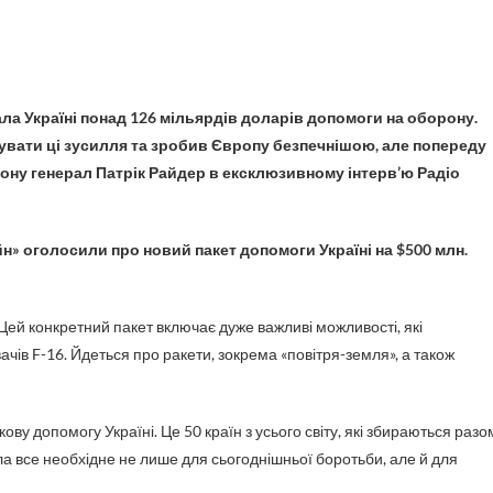
вати ці зусилля та зробив Європу безпечнішою, але попереду
гону генерал Патрік Райдер в ексклюзивному інтерв’ю Радіо
н» оголосили про новий пакет допомоги Україні на $500 млн.
 Цей конкретний пакет включає дуже важливі можливості, які
чів F-16. Йдеться про ракети, зокрема «повітря-земля», а також
у допомогу Україні. Це 50 країн з усього світу, які збираються разо
а все необхідне не лише для сьогоднішньої боротьби, але й для