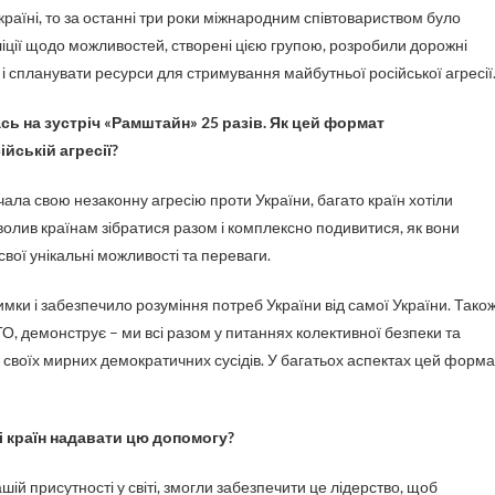
раїні, то за останні три роки міжнародним співтовариством було
ліції щодо можливостей, створені цією групою, розробили дорожні
 і спланувати ресурси для стримування майбутньої російської агресії
сь на зустріч «Рамштайн» 25 разів. Як цей формат
йській агресії?
чала свою незаконну агресію проти України, багато країн хотіли
олив країнам зібратися разом і комплексно подивитися, як вони
ої унікальні можливості та переваги.
мки і забезпечило розуміння потреб України від самої України. Також
О, демонструє – ми всі разом у питаннях колективної безпеки та
до своїх мирних демократичних сусідів. У багатьох аспектах цей форма
 країн надавати цю допомогу?
ій присутності у світі, змогли забезпечити це лідерство, щоб