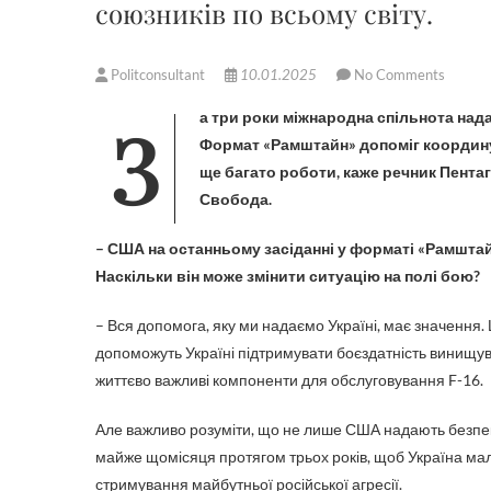
союзників по всьому світу.
Politconsultant
10.01.2025
No Comments
За три роки міжнародна спільнота надала Україні понад 126 мільярдів доларів допомоги на оборону.
Формат «Рамштайн» допоміг координу
ще багато роботи, каже речник Пента
Свобода.
– США на останньому засіданні у форматі «Рамштай
Наскільки він може змінити ситуацію на полі бою?
– Вся допомога, яку ми надаємо Україні, має значення.
допоможуть Україні підтримувати боєздатність винищува
життєво важливі компоненти для обслуговування F-16.
Але важливо розуміти, що не лише США надають безпеков
майже щомісяця протягом трьох років, щоб Україна мал
стримування майбутньої російської агресії.