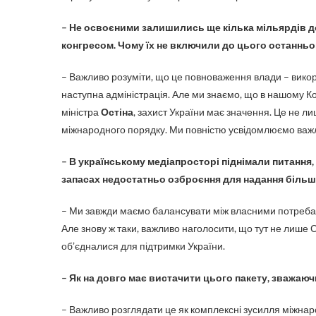
– Не освоєними залишились ще кілька мільярдів д
конгресом. Чому їх не включили до цього останньо
– Важливо розуміти, що це повноваження влади – викор
наступна адміністрація. Але ми знаємо, що в нашому Кон
міністра
Остіна
, захист України має значення. Це не ли
міжнародного порядку. Ми повністю усвідомлюємо важли
– В українському медіапросторі піднімали питання, 
запасах недостатньо озброєння для надання більш
– Ми завжди маємо балансувати між власними потребам
Але знову ж таки, важливо наголосити, що тут не лише С
об’єдналися для підтримки України.
– Як на довго має вистачити цього пакету, зважаюч
– Важливо розглядати це як комплексні зусилля міжнаро