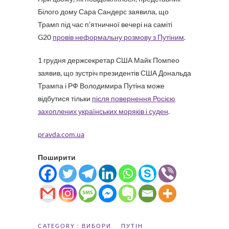
Білого дому Сара Сандерс заявила, що
Трамп під час п’ятничної вечері на саміті
G20
провів неформальну розмову з Путіним
.
1 грудня держсекретар США Майк Помпео
заявив, що зустріч президентів США Дональда
Трампа і РФ Володимира Путіна може
відбутися тільки
після повернення Росією
захоплених українських моряків і суден
.
pravda.com.ua
Поширити
CATEGORY :
ВИБОРИ
ПУТІН