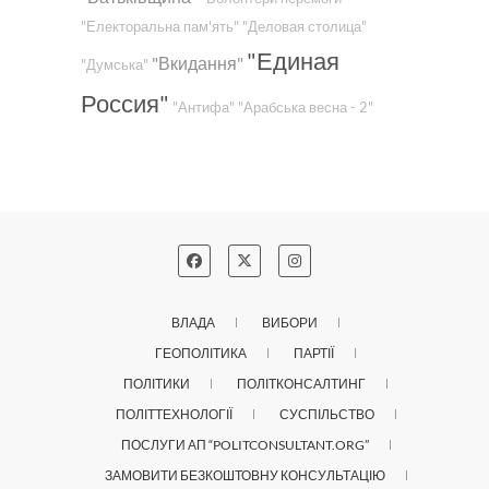
"Електоральна пам'ять"
"Деловая столица"
"Единая
"Вкидання"
"Думська"
Россия"
"Антифа"
"Арабська весна - 2"
ВЛАДА
ВИБОРИ
ГЕОПОЛІТИКА
ПАРТІЇ
ПОЛІТИКИ
ПОЛІТКОНСАЛТИНГ
ПОЛІТТЕХНОЛОГІЇ
СУСПІЛЬСТВО
ПОСЛУГИ АП “POLITCONSULTANT.ORG”
ЗАМОВИТИ БЕЗКОШТОВНУ КОНСУЛЬТАЦІЮ