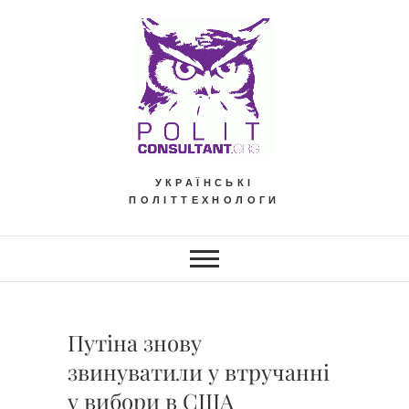
Skip
to
content
УКРАЇНСЬКІ
ПОЛІТТЕХНОЛОГИ
Путіна знову
звинуватили у втручанні
у вибори в США