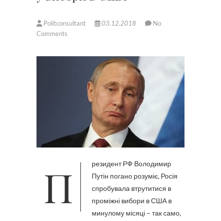
Politconsultant
03.12.2018
No
Comments
Президент РФ Володимир
Путін погано розуміє, Росія
спробувала втрутитися в
проміжні вибори в США в
минулому місяці – так само,