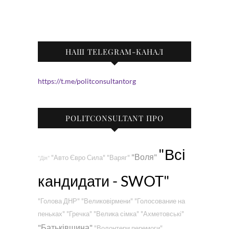
НАШ TELEGRAM-КАНАЛ
https://t.me/politconsultantorg
POLITCONSULTANT ПРО
"Всі
"Воля"
"Авто Євро Сила"
"Варяг"
"Дія"
кандидати - SWOT"
"Голова ДНР"
"Великовірмени"
"Голосование на
пеньках"
"Гречка"
"Велика сімка"
"Ахметовські"
"Батьківщина"
"Волонтери перемоги"