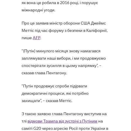
як вона це робила в 2016 році, і порушує
міжнародні угоди.
Про це заявив міністр оборони США Джеймс
Меттіс під час форуму з безпеки в Каліфорнії,
пише
AFP
.
“(Путін) минулого місяця знову намагався
заплямувати наші вибори, і ми продовжуємо
спостерігати зусилля в цьому напрямку”, –
сказав глава Пентагону.
“Путін продовжує спроби підірвати
демократичні процеси, які потрібно
захищати”, – сказав Меттіс.
З такою заявою глава Пентагону виступив на
тлі
відмови Трампа від зустрічі з Путіним
на
саміті G20 через агресію Росії проти України в