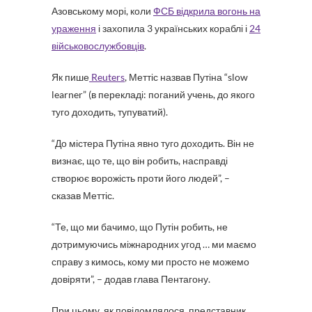
Азовському морі, коли
ФСБ відкрила вогонь на
ураження
і захопила 3 ​​українських кораблі і
24
військовослужбовців
.
Як пише
Reuters
, Меттіс назвав Путіна “slow
learner” (в перекладі: поганий учень, до якого
туго доходить, тупуватий).
“До містера Путіна явно туго доходить. Він не
визнає, що те, що він робить, насправді
створює ворожість проти його людей”, –
сказав Меттіс.
“Те, що ми бачимо, що Путін робить, не
дотримуючись міжнародних угод … ми маємо
справу з кимось, кому ми просто не можемо
довіряти”, – додав глава Пентагону.
При цьому, як повідомлялося, представник