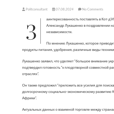
Politconsultant
07.08.2024
No Comments
Заинтересованность поставлять в Кот-д’Ивуар “качественные товары, уже хорошо известные в мире” выразил
Александр Лукашенко в поздравлении н
независимости.
По мнению Лукашенко, которое приводит 
продукты питания, удобрения, различные виды техники
Лукашенко заявил, что уделяет “большое внимание ук
подтвердил готовность “к плодотворной совместной ра
отраслях”.
Он также предложил “приложить все усилия для поиска
долгосрочному социально-экономическому развитию К
Африки”.
Актуальных данных о взаимной торговле между страна