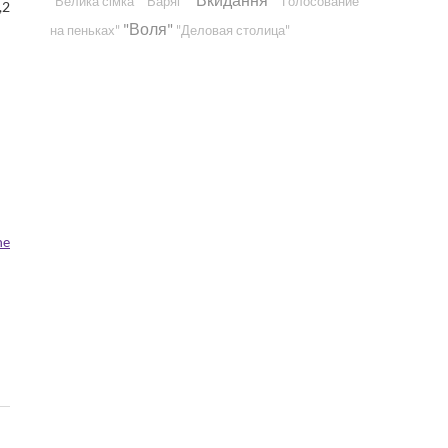
"Велика сімка"
"Варяг"
"Голосование
,2
"Воля"
на пеньках"
"Деловая столица"
ne