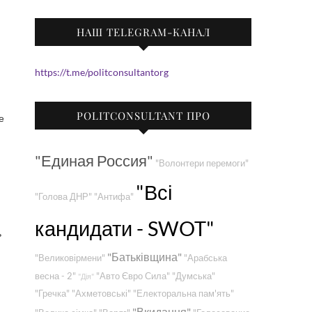
НАШ TELEGRAM-КАНАЛ
https://t.me/politconsultantorg
POLITCONSULTANT ПРО
е
"Единая Россия"
"Волонтери перемоги"
"Всі
"Голова ДНР"
"Антифа"
кандидати - SWOT"
ь
"Батьківщина"
"Великовірмени"
"Арабська
весна - 2"
"Авто Євро Сила"
"Думська"
"Дія"
"Гречка"
"Ахметовські"
"Електоральна пам'ять"
"Вкидання"