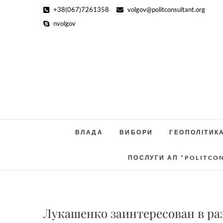
Skip
+38(067)7261358
volgov@politconsultant.org
to
nvolgov
content
ВЛАДА
ВИБОРИ
ГЕОПОЛІТИК
ПОСЛУГИ АП “POLITCO
Лукашенко заинтересован в ра