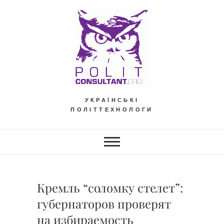
Skip
to
content
УКРАЇНСЬКІ
ПОЛІТТЕХНОЛОГИ
Кремль “соломку стелет”:
губернаторов проверят
на избираемость