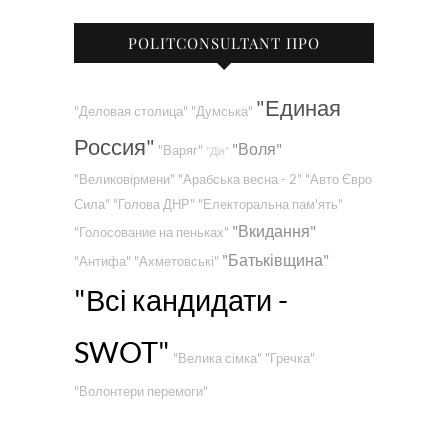
POLITCONSULTANT ПРО
"Единая
"Деловая столица"
"Думська"
Россия"
"Воля"
"Варяг"
"Дія"
"Великовірмени"
"Арабська весна - 2"
"Авто Євро
Сила"
"Голова ДНР"
"Електоральна пам'ять"
"Вкидання"
"Голосование на пеньках"
"Батьківщина"
"Антифа"
"Ахметовські"
"Всі кандидати -
SWOT"
"Велика сімка"
"Гречка"
"Волонтери перемоги"