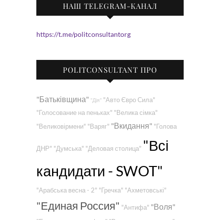
НАШ TELEGRAM-КАНАЛ
https://t.me/politconsultantorg
POLITCONSULTANT ПРО
"Батьківщина"
"Авто Євро Сила"
"Дія"
"Голосование на пеньках"
"Велика сімка"
"Вкидання"
"Великовірмени"
"Варяг"
"Голова
"Всі
ДНР"
"Думська"
"Деловая столица"
кандидати - SWOT"
"Арабська весна - 2"
"Гречка"
"Ахметовські"
"Единая Россия"
"Воля"
"Антифа"