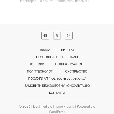
"Електоральна пам'ять"
"Волонтери перемоги"
ВЛАДА
ВИБОРИ
ГЕОПОЛІТИКА
ПАРТІЇ
ПОЛІТИКИ
ПОЛІТКОНСАЛТИНГ
ПОЛІТТЕХНОЛОГІЇ
СУСПІЛЬСТВО
ПОСЛУГИ АП “POLITCONSULTANT.ORG”
ЗАМОВИТИ БЕЗКОШТОВНУ КОНСУЛЬТАЦІЮ
КОНТАКТИ
© 2026
| Designed by:
Theme Freesia
| Powered by:
WordPress