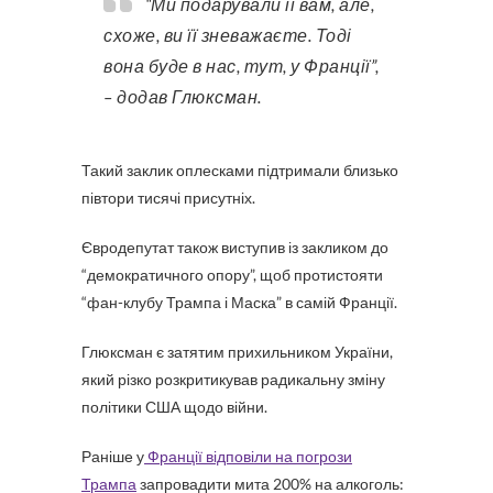
“Ми подарували її вам, але,
схоже, ви її зневажаєте. Тоді
вона буде в нас, тут, у Франції”,
– додав Глюксман.
Такий заклик оплесками підтримали близько
півтори тисячі присутніх.
Євродепутат також виступив із закликом до
“демократичного опору”, щоб протистояти
“фан-клубу Трампа і Маска” в самій Франції.
Глюксман є затятим прихильником України,
який різко розкритикував радикальну зміну
політики США щодо війни.
Раніше у
Франції відповіли на погрози
Трампа
запровадити мита 200% на алкоголь: