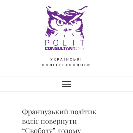
Skip
to
content
УКРАЇНСЬКІ
ПОЛІТТЕХНОЛОГИ
Французький політик
воліє повернути
“Свободу” додому