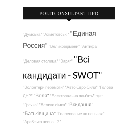
POLITCONSULTANT ПРО
"Единая
"Думська"
"Ахметовські"
Россия"
"Великовірмени"
"Антифа"
"Всі
"Деловая столица"
"Варяг"
кандидати - SWOT"
"Волонтери перемоги"
"Авто Євро Сила"
"Голова
"Воля"
ДНР"
"Електоральна пам'ять"
"Дія"
"Вкидання"
"Гречка"
"Велика сімка"
"Батьківщина"
"Голосование на пеньках"
"Арабська весна - 2"