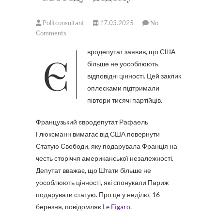
Politconsultant
17.03.2025
No
Comments
Євродепутат заявив, що США
більше не уособлюють
відповідні цінності. Цей заклик
оплесками підтримали
півтори тисячі партійців.
Французький євродепутат Рафаель
Глюксманн вимагає від США повернути
Статую Свободи, яку подарувала Франція на
честь сторіччя американської незалежності.
Депутат вважає, що Штати більше не
уособлюють цінності, які спонукали Париж
подарувати статую. Про це у неділю, 16
березня, повідомляє
Le Figaro
.