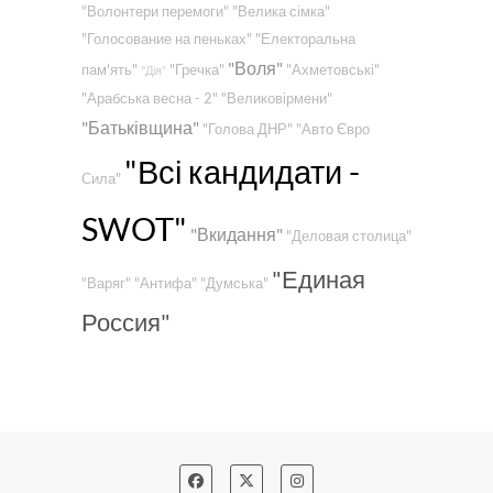
"Волонтери перемоги"
"Велика сімка"
"Голосование на пеньках"
"Електоральна
"Воля"
пам'ять"
"Гречка"
"Ахметовські"
"Дія"
"Арабська весна - 2"
"Великовірмени"
"Батьківщина"
"Голова ДНР"
"Авто Євро
"Всі кандидати -
Сила"
SWOT"
"Вкидання"
"Деловая столица"
"Единая
"Варяг"
"Антифа"
"Думська"
Россия"