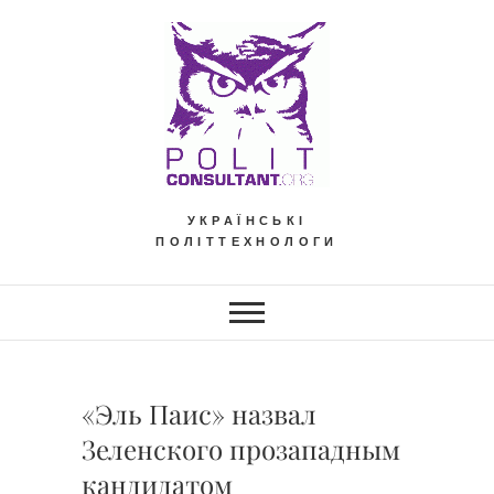
Skip
to
content
УКРАЇНСЬКІ
ПОЛІТТЕХНОЛОГИ
«Эль Паис» назвал
Зеленского прозападным
кандидатом